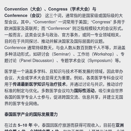
Convention（大会）、Congress（学术大会）与
Conference（会议）
这三个词，通常指的是国家级或国际级的大
型会议。其中，“Convention” 一词常用于美国；“Congress” 多用于
欧洲国家及英联邦；而 “Conference” 则泛指规模较大的会议形式。
一般而言，这类会议多与政治、官方事务，或同一专业领域相关，
目的在于共同探讨、推动并解决国家及国际层面的议题。
Conference 通常持续数天，与会人数从数百到数千人不等，并涵盖
多种活动形式，如研讨会（Seminar）、工作坊（Workshop）、专
题讨论（Panel Discussion）、专题学术会议（Symposium）等。
医学是一个涵盖多学科、且知识与技术不断发展的领域，因此举办
会议、大会或学术大会显得尤为重要。例如，各类医学专科会议可
用于
传递最新医学知识与治疗技术
，并通过讨论与共识，推动诊疗
标准的制定与优化。多数医学会议均为
国际性活动
，吸引来自世界
各国的医学专业人士参与，促进跨国交流、信息共享，并建立无国
界的医学专业网络。
泰国医学产业的国际发展潜力
在过去
5–10 年
中，泰国因医疗旅游而获得可观收入，目前在
亚洲