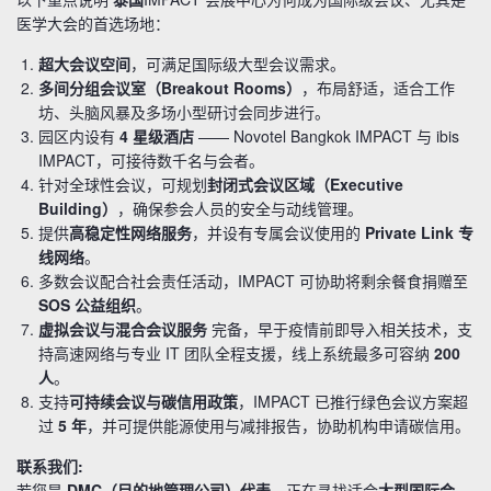
医学大会的首选场地：
超大会议空间
，可满足国际级大型会议需求。
多间分组会议室（Breakout Rooms）
，布局舒适，适合工作
坊、头脑风暴及多场小型研讨会同步进行。
园区内设有
4 星级酒店
—— Novotel Bangkok IMPACT 与 ibis
IMPACT，可接待数千名与会者。
针对全球性会议，可规划
封闭式会议区域（Executive
Building）
，确保参会人员的安全与动线管理。
提供
高稳定性网络服务
，并设有专属会议使用的
Private Link 专
线网络
。
多数会议配合社会责任活动，IMPACT 可协助将剩余餐食捐赠至
SOS 公益组织
。
虚拟会议与混合会议服务
完备，早于疫情前即导入相关技术，支
持高速网络与专业 IT 团队全程支援，线上系统最多可容纳
200
人
。
支持
可持续会议与碳信用政策
，IMPACT 已推行绿色会议方案超
过
5 年
，并可提供能源使用与减排报告，协助机构申请碳信用。
联系我们:
若您是
DMC（目的地管理公司）代表
，正在寻找适合
大型国际会