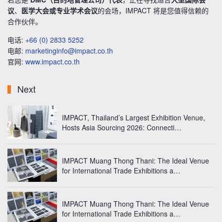
议
、
医学大会或专业学术会议
的会场，IMPACT 将是您值得信赖的
合作伙伴。
电话:
+66 (0) 2833 5252
电邮:
marketinginfo@impact.co.th
官网:
www.impact.co.th
Next
IMPACT, Thailand’s Largest Exhibition Venue,
Hosts Asia Sourcing 2026: Connecti…
IMPACT Muang Thong Thani: The Ideal Venue
for International Trade Exhibitions a…
IMPACT Muang Thong Thani: The Ideal Venue
for International Trade Exhibitions a…