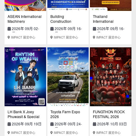
ASEAN International
Building
Thailand
Machinery
Construction
International
Equipment &
Technology Expo
Woodworking &
2026年 09月 02-
2026年 09月 16-
2026年 09月 16-
Technology
2026 (BCT Expo
Furniture Exhibition
04日
18日
18日
Exhibition
2026)
2026
IMPACT 展览中心
IMPACT 展览中心
IMPACT 展览中心
LH Bank X Joey
Toyota Farm Expo
FUNGTHON ROCK
Phuwasit & Special
2026
FESTIVAL 2026
Guest : RHYTHM OF
2026年 09月 19日
2026年 09月 24-
2026年 10月 03日
WEALTH CONCERT
27日
IMPACT 展览中心
IMPACT 展览中心
IMPACT 展览中心