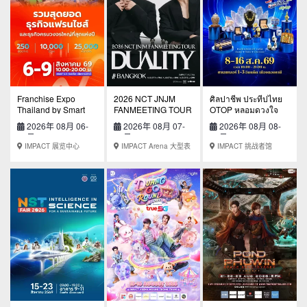
Franchise Expo
2026 NCT JNJM
ศิลปาชีพ ประทีปไทย
Thailand by Smart
FANMEETING TOUR
OTOP หลอมดวงใจ
SME Expo
[DUALITY] #
ด้วยพระบารมี
2026年 08月 06-
2026年 08月 07-
2026年 08月 08-
BANGKOK
09日
09日
16日
IMPACT 展览中心
IMPACT Arena 大型表
IMPACT 挑战者馆
演场地