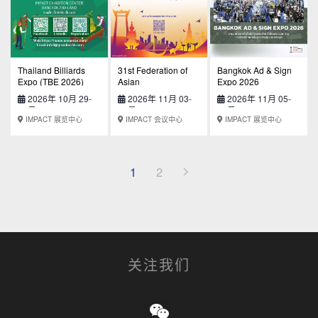
Thailand Billiards
31st Federation of
Bangkok Ad & Sign
Expo (TBE 2026)
Asian
Expo 2026
Pharmaceutical
2026年 10月 29-
2026年 11月 03-
2026年 11月 05-
Associations (FAPA)
31日
07日
08日
Congress
IMPACT 展览中心
IMPACT 会议中心
IMPACT 展览中心
1
2
关注我们