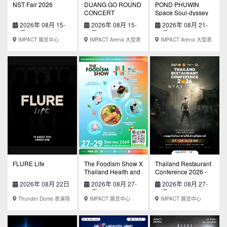
NST Fair 2026
DUANG GO ROUND
POND PHUWIN
CONCERT
Space Soul-dyssey
Presented by True5G
CONCERT
2026年 08月 15-
2026年 08月 15-
2026年 08月 21-
23日
16日
23日
IMPACT 展览中心
IMPACT Arena 大型表
IMPACT Arena 大型表
演场地
演场地
FLURE Life
The Foodism Show X
Thailand Restaurant
Thailand Health and
Conference 2026 -
Wellness 2026
STAY ALIVE
2026年 08月 22日
2026年 08月 27-
2026年 08月 27-
29日
29日
Thunder Dome 表演场
IMPACT 展览中心
IMPACT 展览中心
地