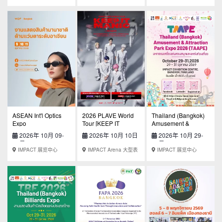
ASEAN Int'l Optics
2026 PLAVE World
Thailand (Bangkok)
Expo
Tour [KEEP IT
Amusement &
MANIC] in Bangkok
Attraction Parks Expo
2026年 10月 09-
2026年 10月 10日
2026年 10月 29-
2026 (TAAPE 2026)
11日
31日
IMPACT 展览中心
IMPACT Arena 大型表
IMPACT 展览中心
演场地