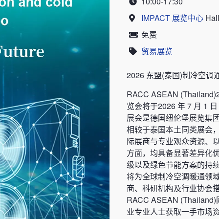
10:00-17:30
Time
IMPACT 展览中心
Hall
Location
免费
Price
贸易展览
Category
2026 东盟(泰国)制冷
RACC ASEAN (Thai
览会将于2026 年 7 月 1
展会是德国纽伦堡展览集团的 
相较于泰国本土同类展会，RAC
际展商与专业观众资源、
方面，均具备显著差异化
级以及绿色节能方案的持
将为全球制冷空调暖通领
商、科研机构及行业协会
RACC ASEAN (Tha
业专业人士获取一手市场