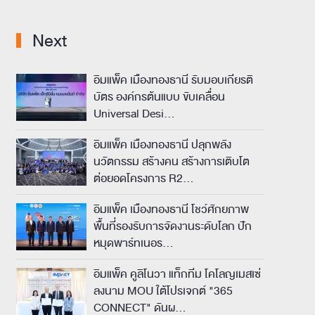
Next
อิมแพ็ค เมืองทองธานี รับมอบเกียรติ
บัตร องค์กรต้นแบบ
ขับเคลื่อน
Universal Desi…
อิมแพ็ค เมืองทองธานี ปลุกพลัง
นวัตกรรม สร้างคน สร้างการเติบโต
ต่อยอดโครงการ R2…
อิมแพ็ค เมืองทองธานี โชว์ศักยภาพ
พื้นที่รองรับการจัดงานระดับโลก ปัก
หมุดพาร์ทเนอร…
อิมแพ็ค คูลิโนวา แท็กทีม โคโลญเมสเซ่
ลงนาม MOU ใต้โปรเจกต์ "365
CONNECT"
ดันผ…