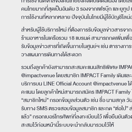
การใช้งานดิจิทัลของคนไทยยังคงเติบโตต่อเนื่อง โดยไ
คนไทยมากที่สุดเป็นอันดับ 3 รองจากเฟซบุ๊ก และยูทูป เนื
การใช้งานที่หลากหลาย ปัจจุบันในไทยมีผู้ใช้บัญชีไลน์อย
สำหรับผู้ใช้บริการใหม่ ที่ต้องการรับข้อมูลข่าวสารจ
ร้านอาหารในเครือรวม 18 แบรนด์ สามารถกดเพิ่มเพื่อน
รับข้อมูลข่าวสารที่เกิดขึ้นภายในศูนย์ฯ เช่น ตารางก
วางแผนการเดินทางได้สะดวก
รวมถึงลูกค้ายังสามารถสะสมคะแนนสิทธิพิเศษ IMPACT
@impactvenue โดยสมาชิก IMPACT Family เดิมและ
บริการบน LINE Official Account @impactvenue ได้
คะแนน โดยลูกค้าใหม่สามารถสมัคร IMPACT Family ได
“สมาชิกใหม่” กรอกข้อมูลส่วนตัว เช่น ชื่อ นามสกุล วั
รับทาง SMS ตรวจสอบข้อมูลสมาชิก และกด “ต่อไป” ส่
แล้ว” กรอกเบอร์โทรศัพท์ที่ลงทะเบียนไว้ เพื่อยืนยัน
สะสมไว้ก่อนหน้านี้ระบบจะนำกลับมารวมไว้ให้