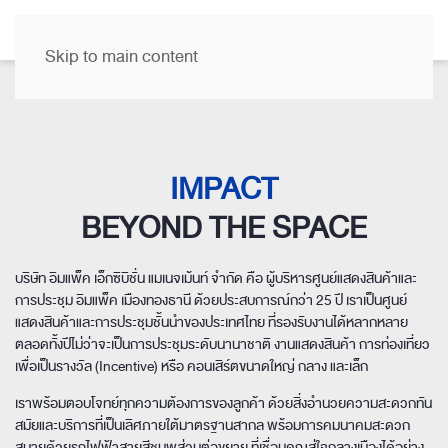
TH
เกี่ยวกับเรา
Skip to main content
IMPACT
BEYOND THE SPACE
บริษัท อิมแพ็ค เอ็กซิบิชั่น แมเนจเม้นท์ จำกัด คือ ผู้บริหารศูนย์แสดงสินค้าและ
การประชุม อิมแพ็ค เมืองทองธานี ด้วยประสบการณ์กว่า 25 ปี เราเป็นศูนย์
แสดงสินค้าและการประชุมชั้นนำของประเทศไทย ที่รองรับงานได้หลากหลาย
ตลอดทั้งปี
ไม่ว่าจะเป็นการประชุมระดับนานาชาติ งานแสดงสินค้า การท่องเที่ยว
เพื่อเป็นรางวัล (Incentive) หรือ คอนเสิร์ตขนาดใหญ่ กลาง และเล็ก
เราพร้อมตอบโจทย์ทุกความต้องการของลูกค้า ด้วยสิ่งอำนวยความสะดวกทัน
สมัยและบริการที่เป็นเลิศภายใต้มาตรฐานสากล พร้อมการคมนาคมสะดวก
สบาย
ด้วยรถไฟฟ้าสายสีชมพูส่วนต่อขยาย ที่เชื่อมคุณสู่ใจกลางเมืองได้อย่าง