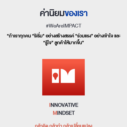
ค่านิยม
ของเรา
#WeAreIMPACT
“ถ้าเราทุกคน “ริเริ่ม" อย่างสร้างสรรค์ “ร่วมแรง” อย่างเข้าใจ และ
“รู้ใจ” ลูกค้าให้มากขึ้น”
I
NNOVATIVE
M
INDSET
กล้าคิด กล้าทำ กล้าเปลี่ยนแปลง