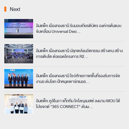
Next
อิมแพ็ค เมืองทองธานี รับมอบเกียรติบัตร องค์กรต้นแบบ
ขับเคลื่อน Universal Desi…
อิมแพ็ค เมืองทองธานี ปลุกพลังนวัตกรรม สร้างคน สร้าง
การเติบโต
ต่อยอดโครงการ R2…
อิมแพ็ค เมืองทองธานี โชว์ศักยภาพพื้นที่รองรับการจัด
งานระดับโลก ปักหมุดพาร์ทเนอร…
อิมแพ็ค คูลิโนวา แท็กทีม โคโลญเมสเซ่ ลงนาม MOU ใต้
โปรเจกต์ "365 CONNECT"
ดันผ…