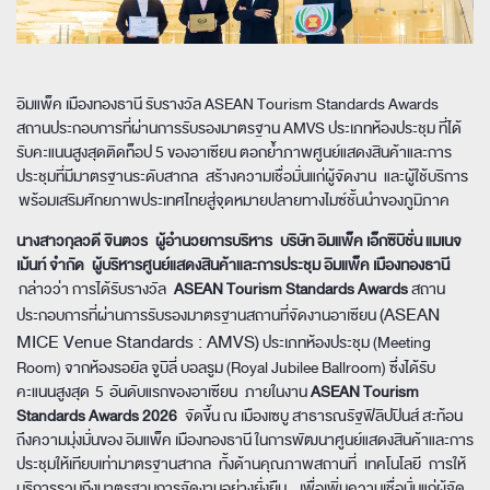
อิมแพ็ค เมืองทองธานี รับรางวัล ASEAN Tourism Standards Awards
สถานประกอบการที่ผ่านการรับรองมาตรฐาน AMVS ประเภทห้องประชุม ที่ได้
รับคะแนนสูงสุดติดท็อป 5 ของอาเซียน ตอกย้ำภาพศูนย์แสดงสินค้า
และการ
ประชุมที่มีมาตรฐานระดับสากล สร้างความเชื่อมั่นแก่ผู้จัดงาน และผู้ใช้บริการ
พร้อมเสริมศักยภาพ
ประเทศไทยสู่จุดหมายปลายทางไมซ์ชั้นนำของภูมิภาค
นางสาวกุลวดี จินตวร ผู้อำนวยการบริหาร บริษัท อิมแพ็ค เอ็กซิบิชั่น แมเนจ
เม้นท์ จำกัด ผู้บริหารศูนย์แสดงสินค้าและการประชุม อิมแพ็ค เมืองทองธานี
กล่าวว่า การได้รับรางวัล
ASEAN Tourism Standards Awards
สถาน
(ASEAN
ประกอบการที่ผ่านการรับรองมาตรฐานสถานที่จัดงานอาเซียน
MICE Venue Standards
: AMVS)
ประเภทห้องประชุม (Meeting
Room) จากห้องรอยัล จูบิลี่ บอลรูม (Royal Jubilee Ballroom) ซึ่งได้รับ
คะแนนสูงสุด 5 อันดับแรกของอาเซียน ภายในงาน
ASEAN Tourism
Standards Awards 2026
จัดขึ้น ณ เมืองเซบู สาธารณรัฐฟิลิปปินส์ สะท้อน
ถึงความมุ่งมั่นของ อิมแพ็ค เมืองทองธานี ในการพัฒนาศูนย์แสดงสินค้าและการ
ประชุมให้เทียบเท่ามาตรฐานสากล ทั้งด้านคุณภาพสถานที่ เทคโนโลยี การให้
บริการรวมถึงมาตรฐาน
การจัดงานอย่างยั่งยืน เพื่อเพิ่มความเชื่อมั่นแก่ผู้จัด