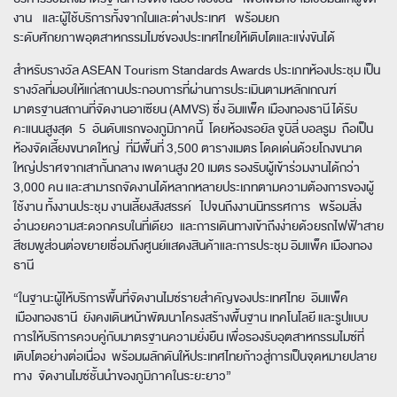
งาน และผู้ใช้บริการทั้งจากในและต่างประเทศ พร้อมยก
ระดับศักยภาพอุตสาหกรรมไมซ์ของประเทศไทยให้เติบโตและแข่งขันได้
สำหรับรางวัล ASEAN Tourism Standards Awards ประเภทห้องประชุม เป็น
รางวัลที่มอบให้แก่สถานประกอบการที่ผ่านการประเมินตามหลักเกณฑ์
มาตรฐานสถานที่จัดงานอาเซียน (AMVS) ซึ่ง อิมแพ็ค เมืองทองธานี ได้รับ
คะแนนสูงสุด 5 อันดับแรกของภูมิภาคนี้ โดยห้องรอยัล จูบิลี่ บอลรูม ถือเป็น
ห้องจัดเลี้ยงขนาดใหญ่ ที่มีพื้นที่ 3,500 ตารางเมตร โดดเด่นด้วยโถงขนาด
ใหญ่ปราศจากเสากั้นกลาง เพดานสูง 20 เมตร รองรับผู้เข้าร่วมงานได้กว่า
3,000 คน และสามารถจัดงานได้หลากหลายประเภทตามความต้องการของผู้
ใช้งาน ทั้งงานประชุม งานเลี้ยงสังสรรค์ ไปจนถึงงานนิทรรศการ พร้อมสิ่ง
อำนวยความสะดวกครบในที่เดียว และการเดินทางเข้าถึงง่ายด้วย
รถไฟฟ้าสาย
สีชมพูส่วนต่อขยายเชื่อมถึงศูนย์แสดงสินค้าและการประชุม อิมแพ็ค เมืองทอง
ธานี
“ในฐานะผู้ให้บริการพื้นที่จัดงานไมซ์รายสำคัญของประเทศไทย อิมแพ็ค
เมืองทองธานี ยังคงเดินหน้าพัฒนาโครงสร้างพื้นฐาน เทคโนโลยี และรูปแบบ
การให้บริการควบคู่กับมาตรฐานความยั่งยืน เพื่อรองรับอุตสาหกรรม
ไมซ์ที่
เติบโตอย่างต่อเนื่อง พร้อมผลักดันให้ประเทศไทยก้าวสู่การเป็นจุดหมายปลาย
ทาง จัดงานไมซ์ชั้นนำของภูมิภาคในระยะยาว”