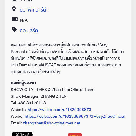
Time
อิมแพ็ค อารีน่า
Location
N/A
Price
คอนเสิร์ต
Category
คอนเสิร์ตโซโล่ทัวร์แรกของจ้าวลู่ซือในเอเชียภายใต้ชื่อ "Stay
Romantic" จัดขึ้นที่กรุงเทพฯ มีการร้องเพลงสด การแสดงเต้น โต้ตอบ
กับแฟนๆ เวทีพิเศษและเพลงที่ยังไม่เผยแพร่ ขายตั๋วอย่างเป็นทางการ
ผ่าน Damai และ MAISEAT พร้อมตรวจสอบชื่อจริง มีบรรยากาศโร
แมนติก และอบอุ่นสำหรับแฟนๆ
ติดต่อผู้จัดงาน
SHOW CITY TIMES & Zhao Lusi Official Team
Show Manager: ZHANG ZHEN
Tel. +86 84176118
Website:
https://weibo.com/u/1629398873
Weibo:
https://weibo.com/u/1629398873| @RosyZhaoOfficial
Email:
zhangzhen@showcitytimes.net