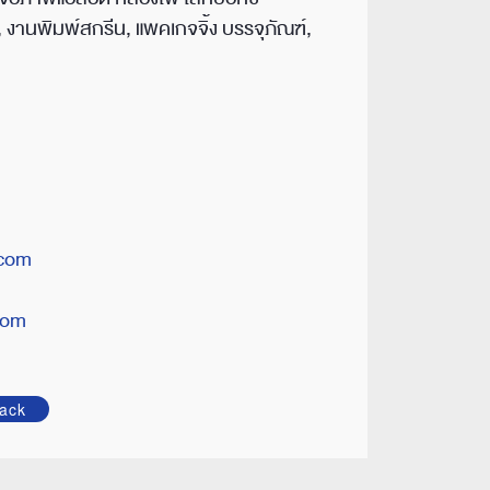
 งานพิมพ์สกรีน, แพคเกจจิ้ง บรรจุภัณฑ์,
com
com
ack