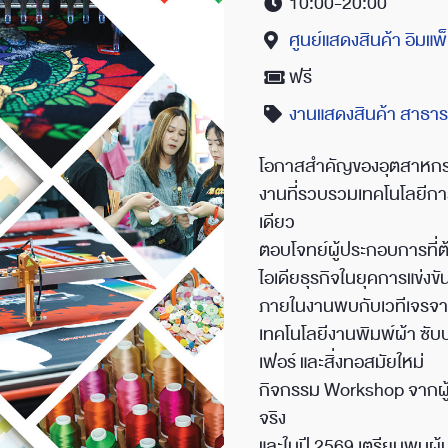
10:00-20:00
Time
ศูนย์แสดงสินค้า อิมแพ
Location
ฟรี
Price
งานแสดงสินค้า สาธา
Category
โอกาสสำคัญของอุตสาหกร
งานที่รวบรวมเทคโนโลยีการผ
เดียว
ตอบโจทย์ผู้ประกอบการที่ต
ไอเดียธุรกิจในยุคการแข่งขั
ภายในงานพบกับเวทีเจรจาธ
เทคโนโลยีงานพิมพ์ผ้า ซับบ
เฟอร์ และสิ่งทอสมัยใหม่
กิจกรรม Workshop จากผู้เ
จริง
และในปี 2569 เตรียมพบผู้