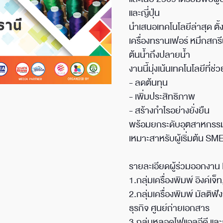
และญี่ปุ่น
นำเสนอเทคโนโลยีล่าสุด ตั้
เครื่องทรานเฟอร์ หมึกสกรี
ต้นน้ำถึงปลายน้ำ
งานนี้มุ่งเน้นเทคโนโลยีที่ช่ว
- ลดต้นทุน
- เพิ่มประสิทธิภาพ
- สร้างกำไรอย่างยั่งยืน
พร้อมยกระดับอุตสาหกรรม
เหมาะสาหรับผู้เริ่มต้น 
รายละเอียดผู้ร่วมออกงาน 
1.กลุ่มเครื่องพิมพ์ อิงค์เจ็
2.กลุ่มเครื่องพิมพ์ มัลติฟัง
ธุรกิจ ศูนย์ถ่ายเอกสาร
3.กลุ่มหลอดไฟแอลอีดี และ