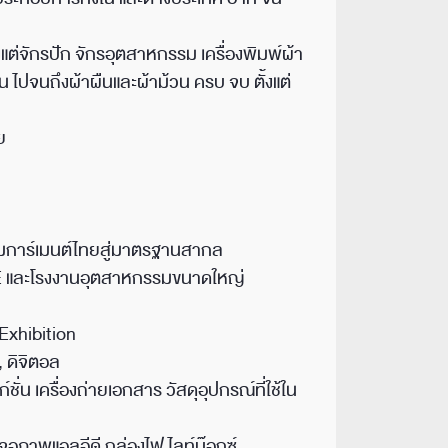
งแต่จักรปัก จักรอุตสาหกรรม เครื่องพิมพ์ผ้า
น ไปจนถึงผ้าผืนและผ้าม้วน ครบ จบ ตั้งแต่
ย
การ์เมนต์ไทยสู่มาตรฐานสากล
SME และโรงงานอุตสาหกรรมขนาดใหญ่
Exhibition
ท, ดิจิตอล
ก์ชั่น เครื่องถ่ายเอกสาร วัสดุอุปกรณ์ที่ใช้ใน
จอภาพแอลอีดี กล่องไฟ ไลท์บ๊อกซ์