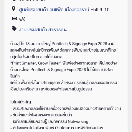
Time
ศูนย์แสดงสินค้า อิมแพ็ค เมืองทองธานี
Hall 9-10
Location
ฟรี
Price
งานแสดงสินค้า สาธารณะ
Category
ก้าวสู่ปีที่ 13 อย่างยิ่งใหญ่ Printtech & Signage Expo 2026 งาน
แสดงสินค้าเทคโนโลยีการพิมพ์ วัสดุการพิมพ์ และป้ายโฆษณาที่ใหญ่
ที่สุดในประเทศไทย ภายใต้แนวคิด
“Print Smarter, Grow Faster” พิมพ์อย่างชาญฉลาด เติบโตอย่าง
ก้าวกระโดด Printtech & Signage Expo 2026 ไม่ใช่แค่งานแสดง
สินค้า
แต่คือ พื้นที่แห่งโอกาสทางธุรกิจ สำหรับการเรียนรู้ ทดลองนวัตกรรม
เชื่อมโยงเครือข่าย และต่อยอดกำไรอย่างเป็นรูปธรรม
ไฮไลต์สำคัญ
- สัมผัสและทดลองใช้งานเครื่องจักรพร้อมชมตัวอย่างสาธิตการทำงาน
- รับคำแนะนำโดยตรงจากแบรนด์ชั้นนำ
- เวทีแลกเปลี่ยนความรู้ และกิจกรรม Networking
- อัปเดตเทคโนโลยีงานพิมพ์ ป้ายโฆษณา และดิจิทัลก่อนใคร