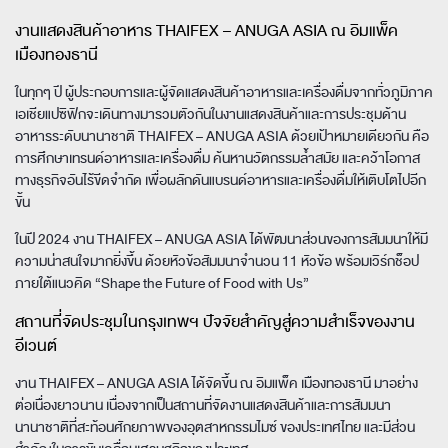
งานแสดงสินค้าอาหาร THAIFEX – ANUGA ASIA ณ อิมแพ็ค
เมืองทองธานี
ในทุกๆ ปี ผู้ประกอบการและผู้จัดแสดงสินค้าอาหารและเครื่องดื่มจากทั่วภูมิภาค
เอเชียแปซิฟิกจะเดินทางมารวมตัวกันในงานแสดงสินค้าและการประชุมด้าน
อาหารระดับนานาชาติ THAIFEX – ANUGA ASIA ด้วยเป้าหมายเดียวกัน คือ
การศึกษาเทรนด์อาหารและเครื่องดื่ม ค้นหานวัตกรรมล้ำสมัย และคว้าโอกาส
ทางธุรกิจอันไร้ขีดจำกัด เพื่อผลักดันแบรนด์อาหารและเครื่องดื่มให้เติบโตไปอีก
ขั้น
ในปี 2024 งาน THAIFEX – ANUGA ASIA ได้พัฒนาส่วนของการสัมมนาให้มี
ความน่าสนใจมากยิ่งขึ้น ด้วยหัวข้อสัมมนาจำนวน 11 หัวข้อ พร้อมเวิร์กช็อป
ภายใต้แนวคิด “Shape the Future of Food with Us”
สถานที่จัดประชุมในกรุงเทพฯ ปัจจัยสำคัญสู่ความสำเร็จของงาน
อีเวนต์
งาน THAIFEX – ANUGA ASIA ได้จัดขึ้น ณ อิมแพ็ค เมืองทองธานี มาอย่าง
ต่อเนื่องยาวนาน เนื่องจากเป็นสถานที่จัดงานแสดงสินค้าและการสัมมนา
นานาชาติที่สะท้อนศักยภาพของอุตสาหกรรมไมซ์ ของประเทศไทย และมีส่วน