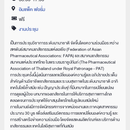
Time
อิมแพ็ค ฟอรั่ม
Location
ฟรี
Price
งานประชุม
Category
เป็นการประชุมวิชาการระดับนานาชาติ จัดขึ้นโดยความร่วมมือระหว่าง
สหพันธ์สมาคมเภสัชกรรมแห่งเอเชีย (Federation of Asian
Pharmaceutical Associations: FAPA) และสมาคมเภสัชกรรม
สมาคมแห่งประเทศไทย ในพระบรมราชูปถัมภ์ (The Pharmaceutical
Association of Thailand under Royal Patronage - PAT)
การประชุมครั้งนี้มุ่งเน้นการแลกเปลี่ยนองค์ความรู้และอภิปรายประเด็น
สำคัญด้านวิชาชีพเภสัชกรรมและระบบสุขภาพในระดับนานาชาติ อาทิ
เทคโนโลยีล้ำสมัย เช่น ปัญญาประดิษฐ์ ที่มีบทบาทในการเปลี่ยนแปลง
การดูแลผู้ป่วย บทบาทของเภสัชกรในการให้บริการสุขภาพทางไกล
ตลอดจนการประยุกต์ใช้ยาสมุนไพรไทยในรูปแบบสมัยใหม่
ภายในงานยังมีการจัดนิทรรศการจากหน่วยงานและภาคอุตสาหกรรม
ประมาณ 30 บูธ เพื่อส่งเสริมนวัตกรรม การแลกเปลี่ยนองค์ความรู้ และ
การสร้างเครือข่ายความร่วมมือ โดยจัดแสดงผลิตภัณฑ์และบริการด้าน
เภสัชกรรมและเทคโนโลยีสุขภาพที่ทันสมัย