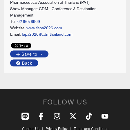
Pharmaceutical Association of Thailand (PAT)
Show Manager: CDM - Conference & Destination
Management
Tel.
02 965 8909
Website:
www.fapa2026.com
Email:
fapa2026@cdmthailand.com
Save to
Back
FOLLOW US
Contact Us
|
Privacy Policy
|
Terms and Conditions