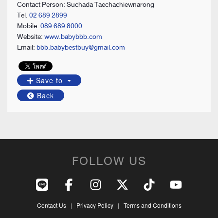
Contact Person: Suchada Taechachiewnarong
Tel.
02 689 2899
Mobile.
089 689 8000
Website:
www.babybbb.com
Email:
bbb.babybestbuy@gmail.com
Save to
Back
FOLLOW US
Contact Us
|
Privacy Policy
|
Terms and Conditions