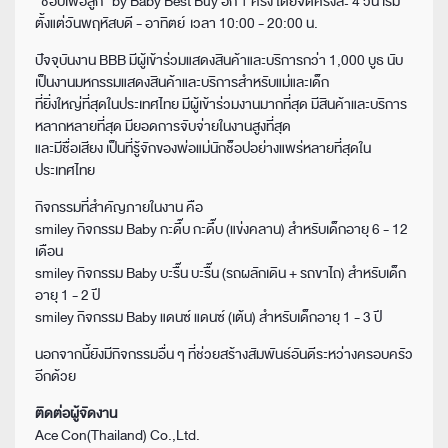
"ช็อปเพื่อลูก" by Baby Best Buy อีก 1 ครั้ง โดยจัดครั้งละ 4 วัน เริ่ม
ตั้งแต่วันพฤหัสบดี - อาทิตย์ เวลา 10:00 - 20:00 น.
ปัจจุบันงาน BBB มีผู้เข้าร่วมแสดงสินค้าและบริการกว่า 1,000 บูธ นับ
เป็นงานมหกรรมแสดงสินค้าและบริการสำหรับแม่และเด็ก
ที่ยิ่งใหญ่ที่สุดในประเทศไทย มีผู้เข้าร่วมงานมากที่สุด มีสินค้าและบริการ
หลากหลายที่สุด มียอดการจับจ่ายในงานสูงที่สุด
และมีชื่อเสียง เป็นที่รู้จักของพ่อแม่นักช็อปอย่างแพร่หลายที่สุดใน
ประเทศไทย
กิจกรรมที่สำคัญภายในงาน คือ
smiley กิจกรรม Baby กะดึ๊บ กะดึ๊บ (แข่งคลาน) สำหรับเด็กอายุ 6 - 12
เดือน
smiley กิจกรรม Baby บะรื๊น บะรื๊น (รถผลักเดิน + รถขาไถ) สำหรับเด็ก
อายุ 1 - 2 ปี
smiley กิจกรรม Baby แดนซ์ แดนซ์ (เต้น) สำหรับเด็กอายุ 1 - 3 ปี
นอกจากนี้ยังมีกิจกรรมอื่น ๆ ที่ช่วยสร้างสัมพันธ์อันดีระหว่างครอบครัว
อีกด้วย
ติดต่อผู้จัดงาน
Ace Con(Thailand) Co.,Ltd.