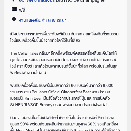
อิมแพ็ค ชาเลนเจอร์
BISTRO de Champagne
Location
ฟรี
Price
งานแสดงสินค้า สาธารณะ
Category
เปิดประสบการณ์การดื่มระดับพรีเมียม กับเทศกาลเครื่องดื่มที่รวบรวม
ไวน์และเครื่องดื่มชั้นนำจากทั่วโลกไว้ในที่เดียว
The Cellar Tales กลับมาอีกครั้ง พร้อมคัดสรรเครื่องดื่มระดับโลกให้
คุณได้เลือกชิมและเลือกซื้อก่อนเทศกาลสงกรานต์ ภายในงานรวบรวม
ไวน์ สุรา เบียร์ และแก้วไวน์จากแบรนด์ชั้นนำทั่วโลก พร้อมโปรโมชั่นสุด
พิเศษเฉพาะภายในงาน
พบกับเครื่องดื่มระดับพรีเมียมจากกว่า 60 แบรนด์ มากกว่า 8,000
รายการ อาทิ Paulaner Official Oktoberfest Beer จากประเทศ
เยอรมนี, Kirin Beer เบียร์ชื่อดังจากประเทศญี่ปุ่น และการเปิดตัว
St.HENRI VSOP Brandy บรั่นดีพรีเมียมจากประเทศฝรั่งเศส
นอกจากนี้ยังมีโปรโมชั่นพิเศษสำหรับแก้วไวน์จากแบรนด์ Riedel ลด
สูงสุด 50% พร้อมส่วนลดสินค้าภายในงานสูงสุด 60% รวมถึงเครื่อง
ดื่ม Non-Alcohol ในราคาพิเศษ เช่น ชา Stassen และกาแฟนำเข้าจาก